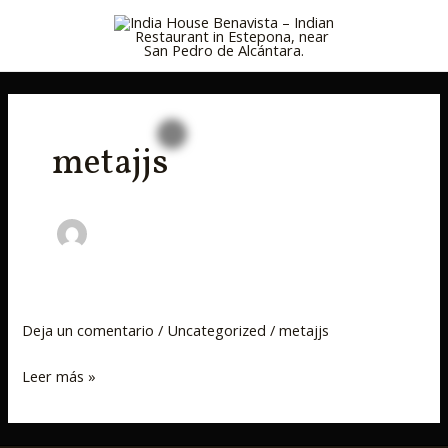
Ir
MAI
al
MEN
contenido
metajjs
Deja un comentario
/
Uncategorized
/
metajjs
Leer más »