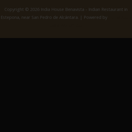
Copyright © 2026 India House Benavista - Indian Restaurant in
Estepona, near San Pedro de Alcántara. | Powered by
Tema Astra
para WordPress